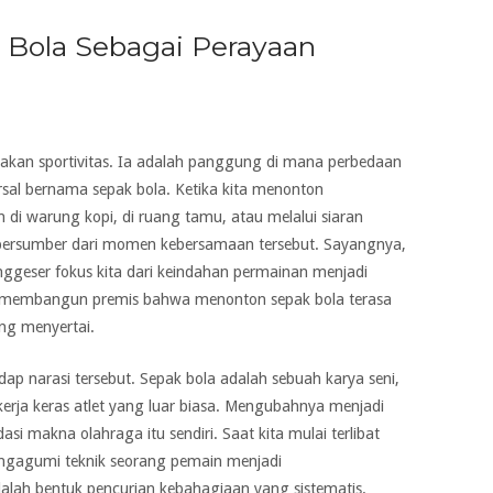
 Bola Sebagai Perayaan
yakan sportivitas. Ia adalah panggung di mana perbedaan
rsal bernama sepak bola. Ketika kita menonton
di warung kopi, di ruang tamu, atau melalui siaran
 bersumber dari momen kebersamaan tersebut. Sayangnya,
geser fokus kita dari keindahan permainan menjadi
a membangun premis bahwa menonton sepak bola terasa
ng menyertai.
adap narasi tersebut. Sepak bola adalah sebuah karya seni,
 kerja keras atlet yang luar biasa. Mengubahnya menjadi
i makna olahraga itu sendiri. Saat kita mulai terlibat
mengagumi teknik seorang pemain menjadi
dalah bentuk pencurian kebahagiaan yang sistematis.