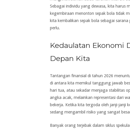
Sebagai individu yang dewasa, kita haru
kegembiraan menonton sepak bola tidak me
kita kembalikan sepak bola sebagai saran
perlu.
Kedaulatan Ekonomi D
Depan Kita
Tantangan finansial di tahun 2026 menuntut 
di antara kita memikul tanggung jawab bes
hari tua, atau sekadar menjaga stabilitas o
angka acak, melainkan representasi dari wa
bekerja. Ketika kita tergoda oleh janji-janj
sedang mengambil risiko yang sangat besar
Banyak orang terjebak dalam siklus speku