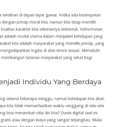
kita sendirian di depan layar gawai. Ketika ada kesempatan
 dengan prinsip moral kita, namun kita tetap memilih
ah kualitas karakter kita sebenarnya terbentuk. Kehormatan
kuat adalah modal utama dalam menjalani kehidupan yang
arakat kita adalah masyarakat yang memiliki prinsip, yang
u mengedepankan logika di atas emosi sesaat. Mematuhi
m membangun tatanan masyarakat yang sehat bagi
njadi Individu Yang Berdaya
ung selama beberapa minggu, namun kehidupan kita akan
gapa kita tidak memanfaatkan waktu senggang di sela-sela
 bisa menambah nilai diri kita? Dunia digital saat ini
 gratis atau dengan biaya yang sangat terjangkau. Mulai
emen bisnis, hingga teknik pemasaran digital, semua itu