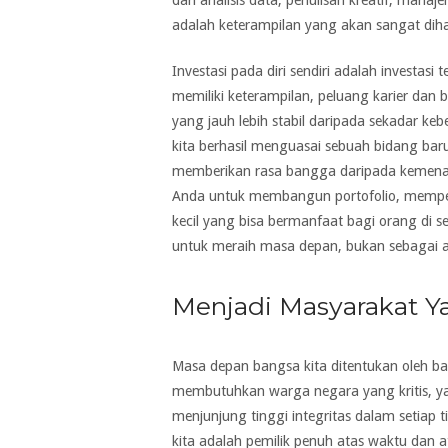
adalah keterampilan yang akan sangat dih
Investasi pada diri sendiri adalah investasi
memiliki keterampilan, peluang karier dan 
yang jauh lebih stabil daripada sekadar k
kita berhasil menguasai sebuah bidang baru 
memberikan rasa bangga daripada kemenan
Anda untuk membangun portofolio, memperl
kecil yang bisa bermanfaat bagi orang di s
untuk meraih masa depan, bukan sebagai a
Menjadi Masyarakat Ya
Masa depan bangsa kita ditentukan oleh b
membutuhkan warga negara yang kritis, y
menjunjung tinggi integritas dalam setiap 
kita adalah pemilik penuh atas waktu dan at