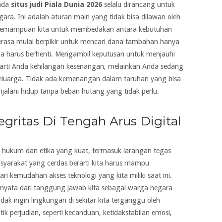
pada
situs judi Piala Dunia 2026
selalu dirancang untuk
ra. Ini adalah aturan main yang tidak bisa dilawan oleh
ri kemampuan kita untuk membedakan antara kebutuhan
merasa mulai berpikir untuk mencari dana tambahan hanya
da harus berhenti. Mengambil keputusan untuk menjauhi
berarti Anda kehilangan kesenangan, melainkan Anda sedang
keluarga. Tidak ada kemenangan dalam taruhan yang bisa
alani hidup tanpa beban hutang yang tidak perlu.
ritas Di Tengah Arus Digital
a hukum dan etika yang kuat, termasuk larangan tegas
asyarakat yang cerdas berarti kita harus mampu
ri kemudahan akses teknologi yang kita miliki saat ini.
nyata dari tanggung jawab kita sebagai warga negara
idak ingin lingkungan di sekitar kita terganggu oleh
ik perjudian, seperti kecanduan, ketidakstabilan emosi,